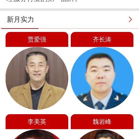
新月实力
贾爱强
齐长涛
李美英
魏岩峰