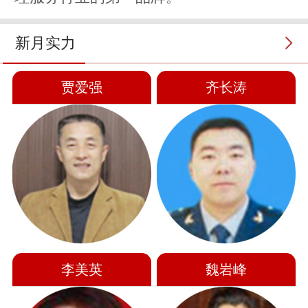
新月实力
贾爱强
齐长涛
李美英
魏岩峰