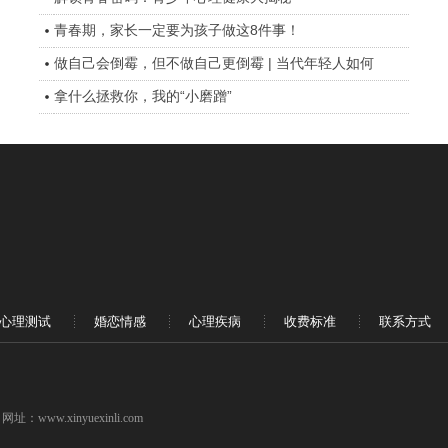
青春期，家长一定要为孩子做这8件事！
做自己会倒霉，但不做自己更倒霉 | 当代年轻人如何
拿什么拯救你，我的“小磨蹭”
心理测试
婚恋情感
心理疾病
收费标准
联系方式
ww.xinyuexinli.com