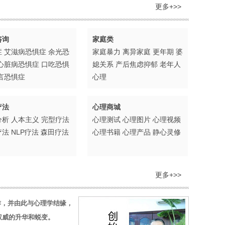
更多+>>
咨询
家庭类
症
艾滋病恐惧症
余光恐
家庭暴力
离异家庭
更年期
婆
心脏病恐惧症
口吃恐惧
媳关系
产后焦虑抑郁
老年人
言恐惧症
心理
疗法
心理商城
分析
人本主义
完型疗法
心理测试
心理图片
心理视频
疗法
NLP疗法
森田疗法
心理书籍
心理产品
静心灵修
更多+>>
作，并由此与心理学结缘，
权威的升华和蜕变。