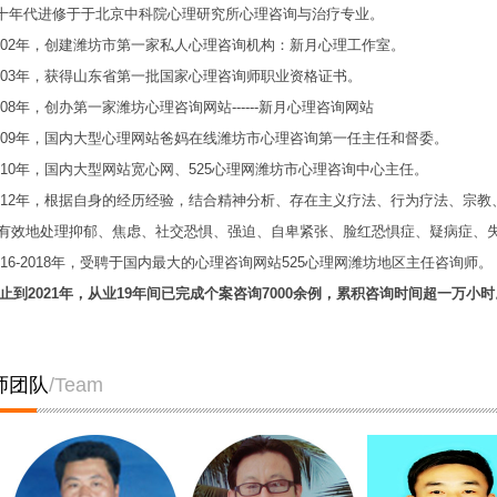
代进修于于北京中科院心理研究所心理咨询与治疗专业。
2年，创建潍坊市第一家私人心理咨询机构：新月心理工作室。
3年，获得山东省第一批国家心理咨询师职业资格证书。
8年，创办第一家潍坊心理咨询网站------新月心理咨询网站
9年，国内大型心理网站爸妈在线
潍坊市心理咨询
第一任主任和督委。
0年，国内大型网站宽心网、525心理网潍坊市心理咨询中心主任。
2年，根据自身的经历经验，结合精神分析、存在主义疗法、行为疗法、宗教、
可有效地处理抑郁、焦虑、社交恐惧、强迫、自卑紧张、脸红恐惧症、疑病症、
6-2018年，受聘于国内最大的心理咨询网站525心理网潍坊地区主任咨询师。
止到2021年，
从
业
19年间已完成个案咨询7000余例，累积咨询时间超一万
师团队
/Team