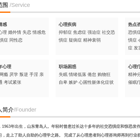
范围
/Service
情感
心理疾病
热点
心理
婚外情
失恋
情感危
抑郁症
焦虑症
强迫症
社交恐
恐惧
惧症
同性恋
惧症
疑病症
精神衰弱
惧症
症
发
年心理
职场困惑
心理
网瘾
厌学
叛逆
手淫
亲
失眠
情绪低落
倦怠
购物狂
精神
通
考试紧张
自卑
嫉妒
心困性躯体化症状
催眠
人简介
/Founder
，1963年出生，山东青岛人。年轻时曾患过长达十多年的社交恐惧症和惊恐发
习，走上了助人自助的心理学之路。
完成了从心理患者到心理咨询师再到
行业