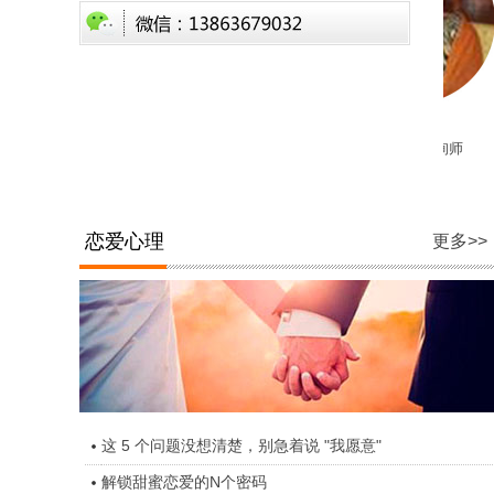
涛
李美英
魏岩峰
理咨询师
潍坊专职心理咨询师
潍坊心理咨询师
潍坊资
恋爱心理
更多>>
这 5 个问题没想清楚，别急着说 "我愿意"
解锁甜蜜恋爱的N个密码