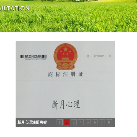
心
新月心理注册商标
1
2
3
4
5
6
7
8