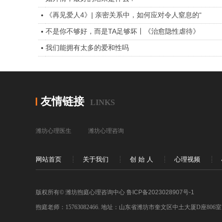
《再见爱人4》| 亲密关系中，如何应对令人窒息的“
不是你不够好，而是TA足够坏丨《治愈隐性虐待》
我们能拥有太多的爱和性吗
友情链接
LINKS
潍坊心理医生
潍坊心理咨询
网站首页
关于我们
创 始 人
心理视频
版权所有© 潍坊煦庭心理咨询中心
鲁ICP备2023028907号-1
煦庭老师：15763082466. 地址：山东省潍坊市奎文区中土大厦D座806室 网址：w